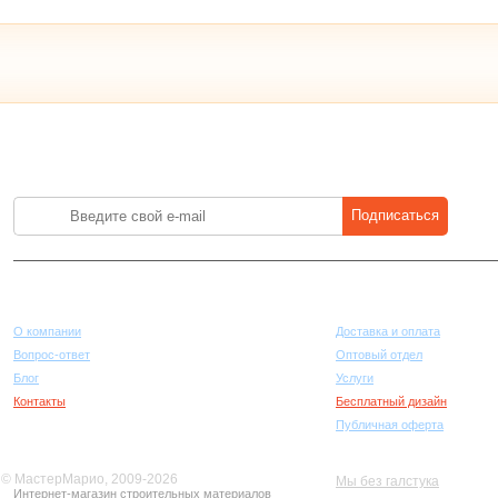
Лучшие цены на стройматериалы. Подпишитесь и платите меньше.
Подписаться
Компания
Покупателям
О компании
Доставка и оплата
Вопрос-ответ
Оптовый отдел
Блог
Услуги
Контакты
Бесплатный дизайн
Публичная оферта
© МастерМарио, 2009-2026
Мы без галстука
Интернет-магазин строительных материалов