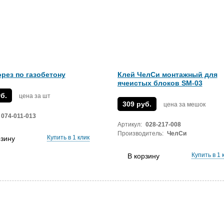
рез по газобетону
Клей ЧелСи монтажный для
ячеистых блоков SM-03
б.
цена за шт
309 руб.
цена за мешок
074-011-013
Артикул:
028-217-008
Производитель:
ЧелСи
Купить в 1 клик
рзину
Купить в 1 
В корзину