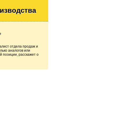
оизводства
е
алист отдела продаж и
лько аналогов или
й позиции, расскажет о