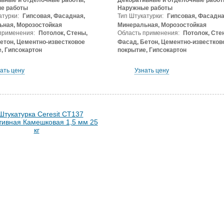
вные и отделочные работы,
Декоративные и отделочные работ
е работы
Наружные работы
атурки:
Гипсовая, Фасадная,
Тип Штукатурки:
Гипсовая, Фасадна
ьная, Морозостойкая
Минеральная, Морозостойкая
применения:
Потолок, Стены,
Область применения:
Потолок, Сте
етон, Цементно-известковое
Фасад, Бетон, Цементно-известков
, Гипсокартон
покрытие, Гипсокартон
ать цену
Узнать цену