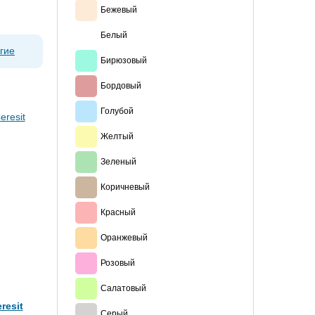
Бежевый
Белый
гие
Бирюзовый
Бордовый
Голубой
Желтый
Зеленый
Коричневый
Красный
Оранжевый
Розовый
Салатовый
resit
Серый