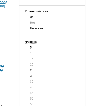
Влагостойкость
Да
Нет
Не важно
Фасовка
5
10
15
20
оед
од
25
30
35
40
45
50
55