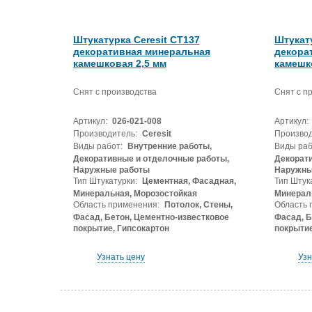
Штукатурка Ceresit СТ137
Штукату
декоративная минеральная
декора
камешковая 2,5 мм
камешк
Снят с производства
Снят с п
Артикул:
026-021-008
Артикул:
Производитель:
Ceresit
Производ
Виды работ:
Внутренние работы,
Виды раб
Декоративные и отделочные работы,
Декорати
Наружные работы
Наружны
Тип Штукатурки:
Цементная, Фасадная,
Тип Штук
Минеральная, Морозостойкая
Минерал
Область применения:
Потолок, Стены,
Область 
Фасад, Бетон, Цементно-известковое
Фасад, Б
покрытие, Гипсокартон
покрытие
Узнать цену
Узн