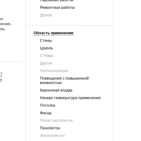
Наружные работы
Ремонтные работы
Другое
ая
нения,
он,
Область применения
Стены
Цоколь
Стяжка
Другое
Теплоизоляция
Помещения с повышенной
влажностью
Кирпичная кладка
Низкая температура применения
Потолок
Фасад
Полистиролбетон
Пенобетон
Железобетон