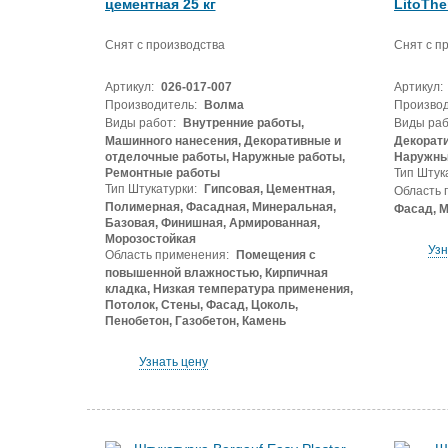
цементная 25 кг
LitoThe
Снят с производства
Снят с п
Артикул:
026-017-007
Артикул:
Производитель:
Волма
Производ
Виды работ:
Внутренние работы,
Виды раб
Машинного нанесения, Декоративные и
Декорати
отделочные работы, Наружные работы,
Наружны
Ремонтные работы
Тип Штук
Тип Штукатурки:
Гипсовая, Цементная,
Область 
Полимерная, Фасадная, Минеральная,
Фасад, 
Базовая, Финишная, Армированная,
Морозостойкая
Узн
Область применения:
Помещения с
повышенной влажностью, Кирпичная
кладка, Низкая температура применения,
Потолок, Стены, Фасад, Цоколь,
Пенобетон, Газобетон, Камень
Узнать цену