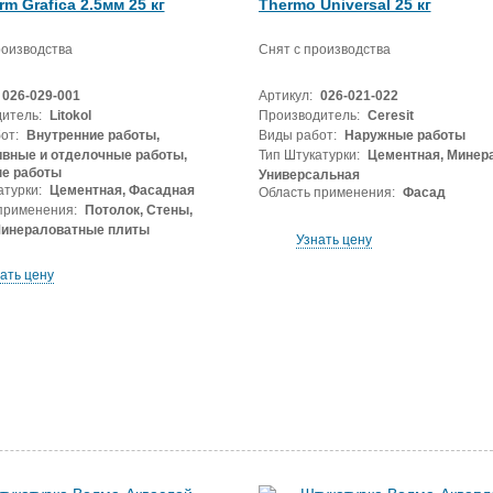
rm Grafica 2.5мм 25 кг
Thermo Universal 25 кг
роизводства
Снят с производства
026-029-001
Артикул:
026-021-022
итель:
Litokol
Производитель:
Ceresit
от:
Внутренние работы,
Виды работ:
Наружные работы
вные и отделочные работы,
Тип Штукатурки:
Цементная, Минер
е работы
Универсальная
атурки:
Цементная, Фасадная
Область применения:
Фасад
применения:
Потолок, Стены,
Минераловатные плиты
Узнать цену
ать цену