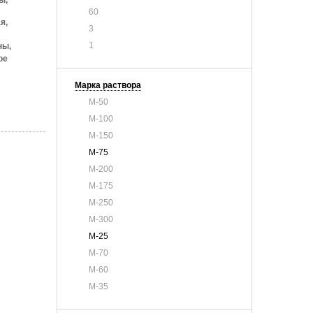
ы,
60
я,
3
1
ны,
ое
Марка раствора
М-50
М-100
М-150
М-75
М-200
М-175
М-250
М-300
М-25
М-70
М-60
М-35