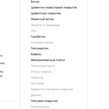
Бетон
Цементно-известковое покрытие
Цементное покрытие
Ячеистый бетон
Защита от радиации
Пол
Газобетон
Гипсовые блоки
Гипсокартон
Камень
ы,
Минераловатные плиты
ая,
Пенополистирол
ны,
Печи и камины
ое
Подъезд
Лестница
Цементно-песчаное покрытие
Дерево
Гипсовое покрытие
Огнеупорная