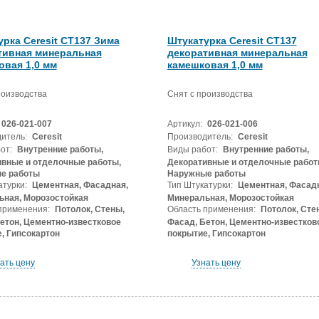
рка Ceresit СТ137 Зима
Штукатурка Ceresit СТ137
тивная минеральная
декоративная минеральная
овая 1,0 мм
камешковая 1,0 мм
роизводства
Снят с производства
026-021-007
Артикул:
026-021-006
итель:
Ceresit
Производитель:
Ceresit
от:
Внутренние работы,
Виды работ:
Внутренние работы,
вные и отделочные работы,
Декоративные и отделочные работ
е работы
Наружные работы
атурки:
Цементная, Фасадная,
Тип Штукатурки:
Цементная, Фасадн
ьная, Морозостойкая
Минеральная, Морозостойкая
применения:
Потолок, Стены,
Область применения:
Потолок, Сте
етон, Цементно-известковое
Фасад, Бетон, Цементно-известков
, Гипсокартон
покрытие, Гипсокартон
ать цену
Узнать цену